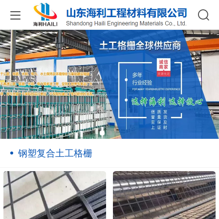
钢塑复合土工格栅