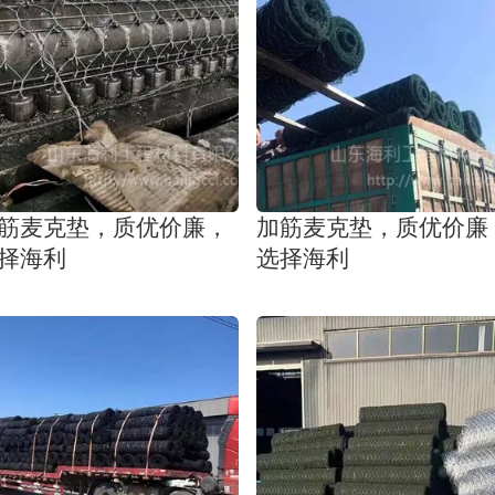
筋麦克垫，质优价廉，
加筋麦克垫，质优价廉
择海利
选择海利