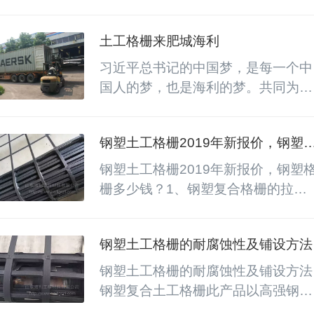
格栅、双向土工格栅、钢塑格栅（矿
用格栅）、玻纤格栅和经编土工格
土工格栅来肥城海利
栅。单向土工格栅的用途：单向土工
格栅是一种高强度结构材料，适用于
习近平总书记的中国梦，是每一个中
高速公路，市政道路，铁道，飞机跑
国人的梦，也是海利的梦。共同为国
道等的路基增强。1、增强路基，可
家建设事业做出更大贡献!携手发展!
有效的分配载荷，提高路基的稳定性
共创美好明天!
钢塑土工格栅2019年新报价，钢塑
和承载力以及使用寿命。 2、防止路
栅多少钱？
基材料流失造成路基变形，甚至断
钢塑土工格栅2019年新报价，钢塑
裂。3、可承受更大的变载荷；4、
栅多少钱？1、钢塑复合格栅的拉力
用于各种土...
由经纬编织的高强钢丝承担，在低应
变能力下产生极高的抗拉模量，纵横
钢塑土工格栅的耐腐蚀性及铺设方法
向肋条协同作用，充分发挥格栅对土
体的嵌锁作用。2、钢塑复合格栅的
钢塑土工格栅的耐腐蚀性及铺设方法      
纵横向肋条的钢丝经纬编织成网，外
钢塑复合土工格栅此产品以高强钢丝
包裹层一次成型，钢丝与外包裹层能
（或其他纤维），经特殊处理，与聚