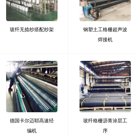
玻纤无捻纱搭配纱架
钢塑土工格栅超声波
焊接机
德国卡尔迈耶高速经
玻纤格栅沥青涂层工
编机
序